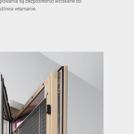
yglowania są bezpośrednio wciskane do
ożliwia włamanie.