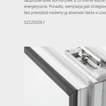
bezproblemowe, komfortowe, a co równie ważne 
energetycznie. Ponadto, wentylacja jest zintegr
bez przeszkód możemy ją stosować także w czas
SZCZEGÓŁY