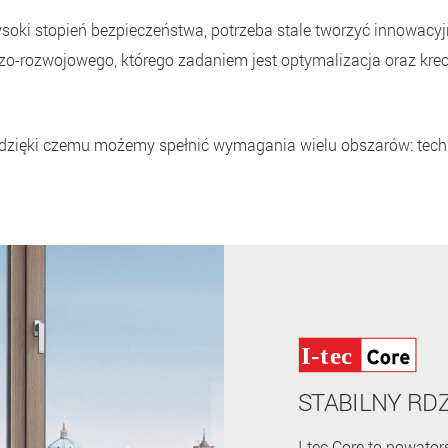
soki stopień bezpieczeństwa, potrzeba stale tworzyć innowacy
o-rozwojowego, którego zadaniem jest optymalizacja oraz kre
, dzięki czemu możemy spełnić wymagania wielu obszarów: techn
STABILNY RD
I-tec Core to nowato