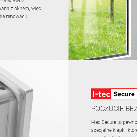
- efektywne
owana z oknem, więc
ie renowacji.
POCZUCIE BE
I-tec Secure to pewn
specjalne klapki, któ