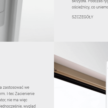
skrzydła. Podczas r
ościeżnicy, co uniem
SZCZEGÓŁY
żna zastosować we
m. I-tec Zacienienie
tor, nie ma więc
Jednocześnie, wygląd