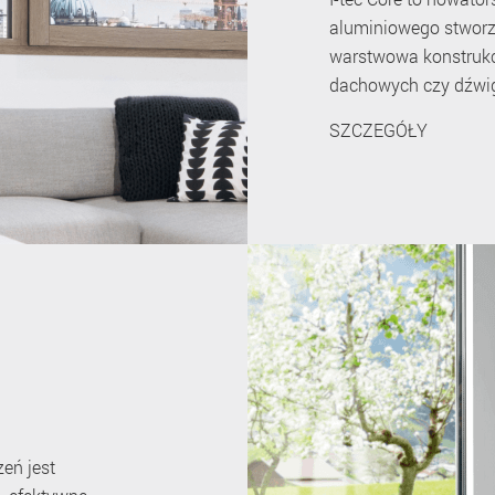
aluminiowego stworz
warstwowa konstrukcj
dachowych czy dźwi
SZCZEGÓŁY
zeń jest