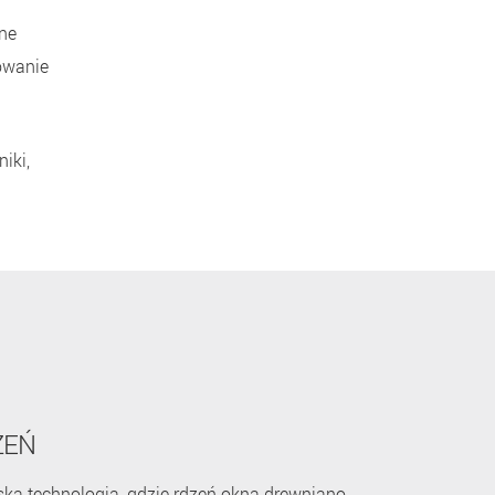
jne
owanie
iki,
ZEŃ
rska technologia, gdzie rdzeń okna drewniano-