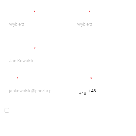
wielkopowierzchniowych takich jak drzwi przesuwne.
ZOBACZ INNE SYSTEMY OCHRONY
PRZECIWSŁONECZNEJ