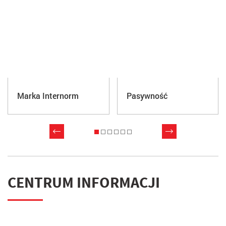
POROZMAWIAJMY O OKNACH I DRZWIACH
DLA
TWOJEGO DOMU
*
*
Data spotkania
Godzina
*
Imię i nazwisko
*
*
E-mail
Telefon
+48