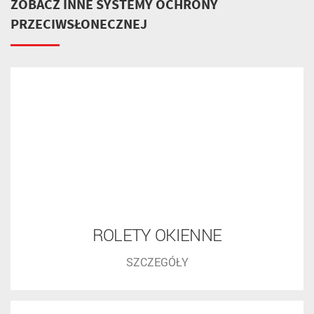
Rama stała lub rozwierna
Do drzwi balkonowych polecamy moskitierę rozwierną. Dzięki
magnesom moskitierę otwiera i zamyka się bez żadnych
problemów. W przypadku moskitiery stałej na całym obwodzie
stosuje się uszczelkę szczotkowaną, która zapobiega
przedostawaniu się insektów. Uchwyt montażowy gwarantuje
łatwy montaż i demontaż moskitiery.