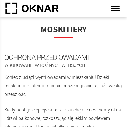
MOSKITIERY
OCHRONA PRZED OWADAMI
WBUDOWANE. W RÓŻNYCH WERSJACH
Koniec z uciążliwymi owadami w mieszkaniu! Dzięki
moskitierom Internorm ci nieproszeni goście są już kwestią
przeszłości.
Kiedy nastaje cieplejsza pora roku chętnie otwieramy okna
i drzwi balkonowe, rozkoszując się lekkim powiewem
letniego wiatru, który u schyłku dnia przenika