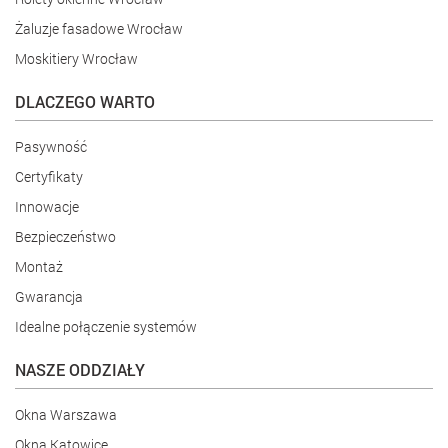
TARGI
Odwiedź nas osobiście!
Chętnie doradzamy inwestorom
na wielu imprezach targowych.
ZADOWOLENIE KLIENTA NA POZIOMIE 98%
Nasi partnerzy gwarantują kompetentne
doradztwo i wsparcie - a to doceniają
Nasi kliencie, którzy w 98% polecają nas dalej!