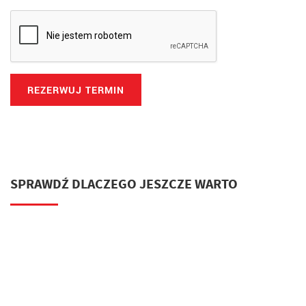
ROLETY OKIENNE
SZCZEGÓŁY
ŻALUZJE FASADOWE
SZCZEGÓŁY