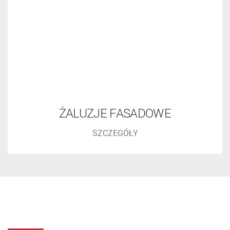
Rama przesuwna
Kulkowe łożysko moskitiery przesuwnej dba o łatwe otwieranie i
zamykanie. Rozwiązanie to przydaje się zwłaszcza w elementach