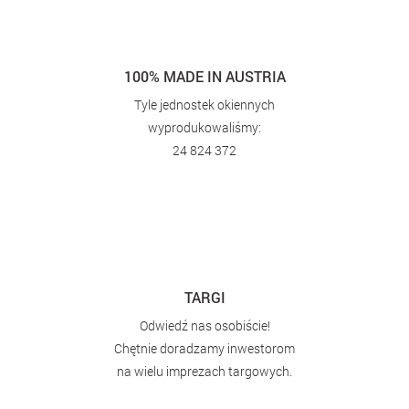
+48
Zgadzam się na przetwarzanie moich danych osobowych podanych
przeze mnie powyżej w celu przygotowania stosownej oferty oraz
otrzymywania materiałów reklamowych. Oświadczam, że
zapoznałam/em się z treścią
klauzuli informacyjnej dotyczącej
przetwarzania moich danych osobowych
, na co wyrażam zgodę.
REZERWUJ TERMIN
SPRAWDŹ DLACZEGO JESZCZE WARTO