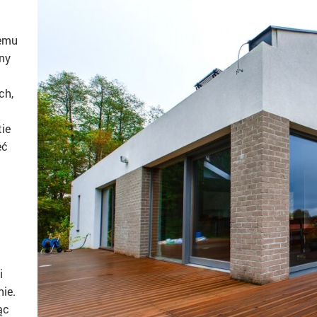
temu
zny
ch,
tie
eć
i
nie.
ąc