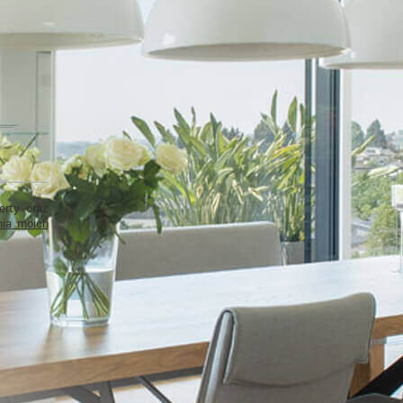
rty oraz
nia moich