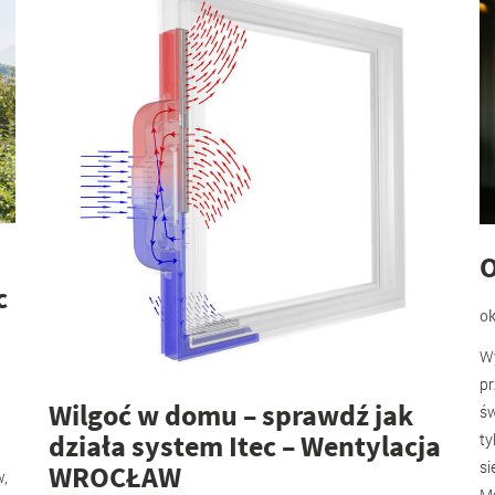
O
c
o
Wy
pr
Wilgoć w domu – sprawdź jak
św
działa system Itec – Wentylacja
ty
si
WROCŁAW
w,
Mo