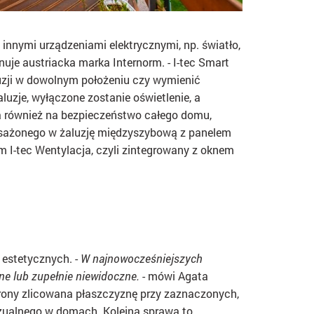
 innymi urządzeniami elektrycznymi, np. światło,
nuje austriacka marka Internorm. - I-tec Smart
uzji w dowolnym położeniu czy wymienić
luzje, wyłączone zostanie oświetlenie, a
a również na bezpieczeństwo całego domu,
osażonego
w żaluzję międzyszybową z panelem
m I-tec Wentylacja, czyli zintegrowany z oknem
 estetycznych. -
W najnowocześniejszych
ne lub zupełnie niewidoczne.
- mówi Agata
rony zlicowana płaszczyznę przy zaznaczonych,
izualnego w domach. Kolejna sprawa to