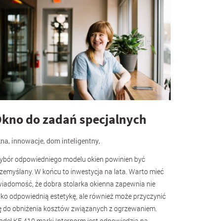
kno do zadań specjalnych
kna
,
innowacje
,
dom inteligentny
,
bór odpowiedniego modelu okien powinien być
zemyślany. W końcu to inwestycja na lata. Warto mieć
iadomość, że dobra stolarka okienna zapewnia nie
lko odpowiednią estetykę, ale również może przyczynić
ę do obniżenia kosztów związanych z ogrzewaniem.
del KF 410 marki Internorm jest odpowiedzią na