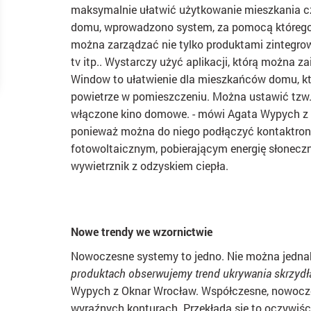
maksymalnie ułatwić użytkowanie mieszkania c
domu, wprowadzono system,
za pomocą któreg
można zarządzać nie tylko produktami zintegrowan
tv itp.. Wystarczy użyć aplikacji, którą można z
Window to ułatwienie dla mieszkańców domu, kt
powietrze w pomieszczeniu. Można ustawić tzw. “
włączone kino domowe. - mówi Agata Wypych z 
ponieważ można do niego podłączyć kontaktron
fotowoltaicznym, pobierającym energię słoneczn
wywietrznik z odzyskiem ciepła.
Nowe trendy we wzornictwie
Nowoczesne systemy to jedno. Nie można jednak
produktach obserwujemy trend ukrywania skrzydła
Wypych z Oknar Wrocław. Współczesne, nowoczes
wyraźnych konturach. Przekłada się to oczywiś