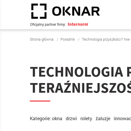
Oficjalny partner firmy:
Strona główna
Poradnik
Technologia przyszłości? Nie -
TECHNOLOGIA P
TERAŹNIEJSZO
Kategorie:
okna
drzwi
rolety
żaluzje
innowac